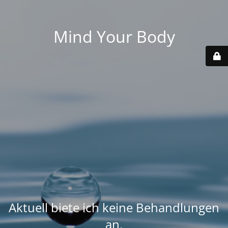
Mind Your Body
Aktuell biete ich keine Behandlungen
an.