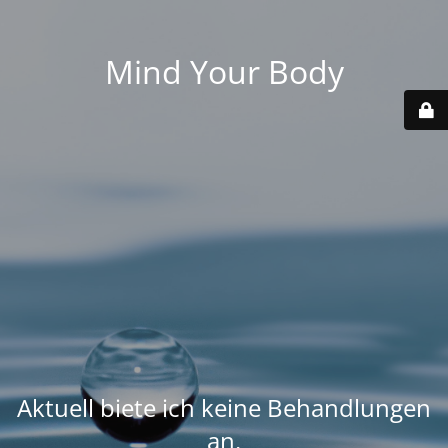
Mind Your Body
Aktuell biete ich keine Behandlungen
an.