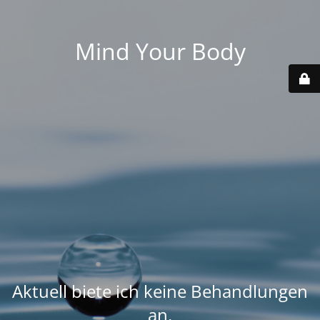
Mind Your Body
Aktuell biete ich keine Behandlungen
an.